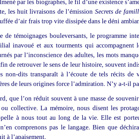
ené par les biographes, le fil d’une existence s’amen
te, les huit livraisons de l’émission
Secrets de famil
uffée d’air frais trop vite dissipée dans le déni ambian
e de témoignages bouleversants, le programme inte
ilial inavoué et aux tourments qui accompagnent le
rnés par l’inconscience des adultes, les mots manqu
fin de retrouver le sens de leur histoire, souvent ind
s non-dits transparaît à l’écoute de tels récits de 
res de leurs origines force l’admiration. N’y a-t-il pa
rd, que l’on réduit souvent à une masse de souvenir
e ou collective. La mémoire, nous disent les prota
ppelle à nous tout au long de la vie. Elle est por
n’en comprenons pas le langage. Bien que déchirant
uit à l’apaisement.