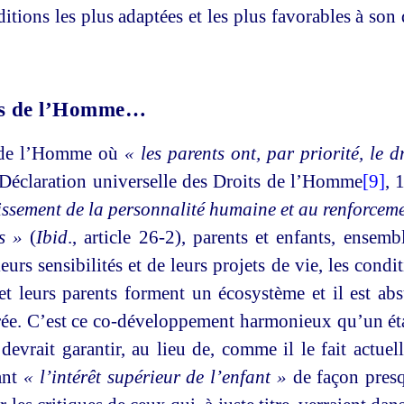
nditions les plus adaptées et les plus favorables à so
its de l’Homme…
s de l’Homme où
« les parents ont, par priorité, le 
Déclaration universelle des Droits de l’Homme
[9]
, 
issement de la personnalité humaine et au renforceme
s »
(
Ibid
., article 26-2), parents et enfants, ensem
eurs sensibilités et de leurs projets de vie, les cond
s et leurs parents forment un écosystème et il est a
arée. C’est ce co-développement harmonieux qu’un é
 devrait garantir, au lieu de, comme il le fait actue
ant
« l’intérêt supérieur de l’enfant »
de façon presq