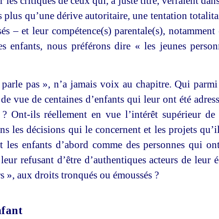
 les critiques de ceux qui, à juste titre, verraient da
s plus qu’une dérive autoritaire, une tentation totalitai
isés – et leur compétence(s) parentale(s), notammen
 enfants, nous préférons dire « les jeunes personn
e parle pas », n’a jamais voix au chapitre. Qui parmi
de vue de centaines d’enfants qui leur ont été adress
 ? Ont-ils réellement en vue l’intérêt supérieur d
s les décisions qui le concernent et les projets qu’il
nt les enfants d’abord comme des personnes qui ont
eur refusant d’être d’authentiques acteurs de leur éd
s », aux droits tronqués ou émoussés ?
nfant