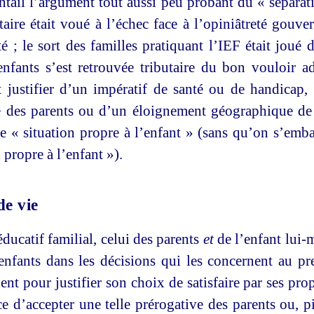
ntail l’argument tout aussi peu probant du « sépara
taire était voué à l’échec face à l’opiniâtreté gouve
té ; le sort des familles pratiquant l’IEF était joué 
nfants s’est retrouvée tributaire du bon vouloir ad
t justifier d’un impératif de santé ou de handicap, 
ce des parents ou d’un éloignement géographique de 
e « situation propre à l’enfant » (sans qu’on s’emba
 propre à l’enfant »).
de vie
 éducatif familial, celui des parents
et
de l’enfant lui-
enfants dans les décisions qui les concernent au pre
nt pour justifier son choix de satisfaire par ses pro
ce d’accepter une telle prérogative des parents ou, pi