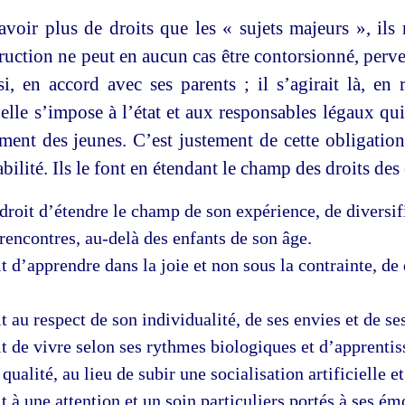
avoir plus de droits que les « sujets majeurs », il
truction ne peut en aucun cas être contorsionné, perver
, en accord avec ses parents ; il s’agirait là, en r
, elle s’impose à l’état et aux responsables légaux q
nt des jeunes. C’est justement de cette obligation 
bilité. Ils le font en étendant le champ des droits des
 droit d’étendre le champ de son expérience, de diversi
 rencontres, au-delà des enfants de son âge.
t d’apprendre dans la joie et non sous la contrainte, de
t au respect de son individualité, de ses envies et de se
t de vivre selon ses rythmes biologiques et d’apprentiss
ualité, au lieu de subir une socialisation artificielle et
t à une attention et un soin particuliers portés à ses ém