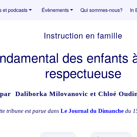
s et podcasts
Évènements
Qui sommes-nous?
In 
Instruction en famille
ondamental des enfants à
respectueuse
par Daliborka Milovanovic et Chloé Oudi
tte tribune est parue dans
Le Journal du Dimanche
du 15