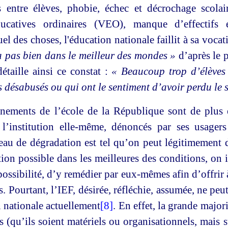
 entre élèves, phobie, échec et décrochage scolair
ducatives ordinaires (VEO), manque d’effectifs
tuel des choses, l'éducation nationale faillit à sa voca
a pas bien dans le meilleur des mondes »
d’après le
détaille ainsi ce constat :
« Beaucoup trop d’élèves 
s désabusés ou qui ont le sentiment d’avoir perdu le s
nements de l’école de la République sont de plus 
 l’institution elle-même, dénoncés par ses usager
au de dégradation est tel qu’on peut légitimement d
ction possible dans les meilleures des conditions, o
 possibilité, d’y remédier par eux-mêmes afin d’offrir 
. Pourtant, l’IEF, désirée, réfléchie, assumée, ne peu
 nationale actuellement
[8]
. En effet, la grande major
s (qu’ils soient matériels ou organisationnels, mais