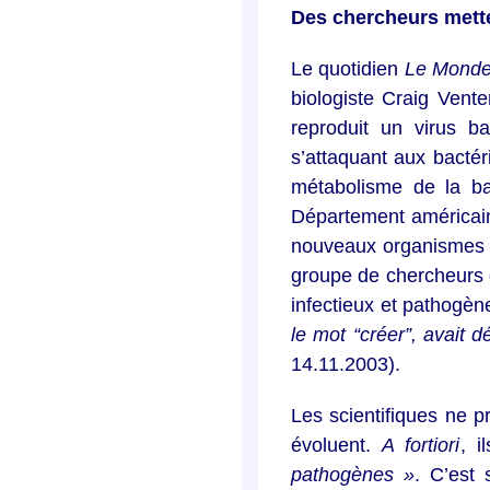
Des chercheurs mette
Le quotidien
Le Mond
biologiste Craig Vente
reproduit un virus ba
s’attaquant aux bactér
métabolisme de la ba
Département américain 
nouveaux organismes vi
groupe de chercheurs d
infectieux et pathogèn
le mot “créer”, avait d
14.11.2003).
Les scientifiques ne p
évoluent.
A fortiori
, i
pathogènes »
. C’est 