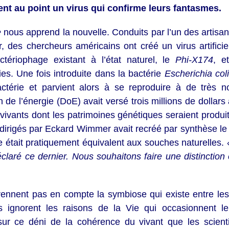
nt au point un virus qui confirme leurs fantasmes.
e
nous apprend la nouvelle. Conduits par l’un des arti
r, des chercheurs américains ont créé un virus artificie
ctériophage existant à l’état naturel, le
Phi-X174
, e
ies. Une fois introduite dans la bactérie
Escherichia coli
ctérie et parvient alors à se reproduire à de très n
de l’énergie (DoE) avait versé trois millions de dollars
vants dont les patrimoines génétiques seraient produits
irigés par Eckard Wimmer avait recréé par synthèse le vi
e était pratiquement équivalent aux souches naturelles.
«
éclaré ce dernier. Nous souhaitons faire une distinction
rennent pas en compte la symbiose qui existe entre les b
ls ignorent les raisons de la Vie qui occasionnent l
sur ce déni de la cohérence du vivant que les scienti