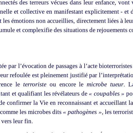
nectés des terreurs vécues dans leur enfance, vont
nelle et collective en manifestant explicitement - et
 les émotions non accueillies, directement liées à leu
cumule et complexifie des situations de rejouements c
ée par l’évocation de passages à l’acte bioterroristes
rreur refoulée est pleinement justifié par l’interprét
rrence le
terroriste
ou encore le
microbe tueur
. L
ant et qualifiant les révélateurs de
« coupables »
pou
 de confirmer la Vie en reconnaissant et accueillant l
t comme les microbes dits
« pathogènes »
, les terrori
 vers leur fin.