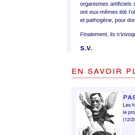
organismes artificiels
ont eux-mêmes été l’ob
et pathogène, pour don
Finalement, ils n’invoq
S.V.
En savoir p
Pa
Les h
le pr
(12/2