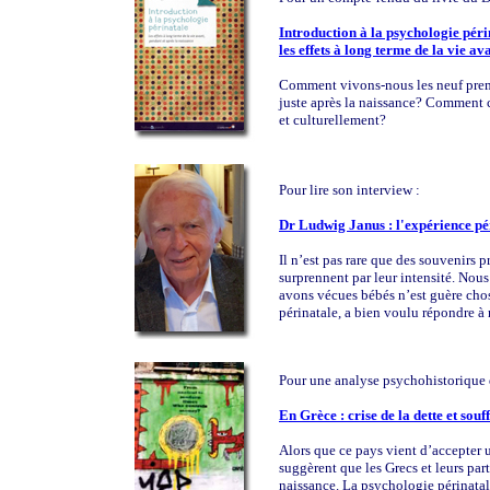
Introduction à la psychologie péri
les effets à long terme de la vie av
Comment vivons-nous les neuf premie
juste après la naissance? Comment ce
et culturellement?
Pour lire son interview :
Dr Ludwig Janus : l'expérience pér
Il n’est pas rare que des souvenirs 
surprennent par leur intensité. Nou
avons vécues bébés n’est guère chos
périnatale, a bien voulu répondre à 
Pour une analyse psychohistorique d
En Grèce : crise de la dette et sou
Alors que ce pays vient d’accepter
suggèrent que les Grecs et leurs pa
naissance. La psychologie périnatal