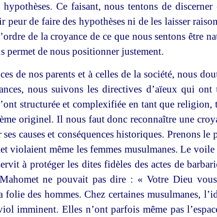
hypothèses. Ce faisant, nous tentons de discerner
ir peur de faire des hypothèses ni de les laisser rai
l’ordre de la croyance de ce que nous sentons être nat
s permet de nous positionner justement.
ces de nos parents et à celles de la société, nous do
nces, nous suivons les directives d’aïeux qui ont 
ont structurée et complexifiée en tant que religion, 
ème originel. Il nous faut donc reconnaître une cro
sur ses causes et conséquences historiques. Prenons l
t violaient même les femmes musulmanes. Le voile es
ervit à protéger les dites fidèles des actes de barbar
 Mahomet ne pouvait pas dire : « Votre Dieu vous i
 la folie des hommes. Chez certaines musulmanes, l’id
iol imminent. Elles n’ont parfois même pas l’espac