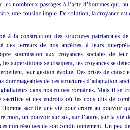
r les nombreux passages à l’acte d’hommes qui, au 
ère, une cousine impie. De solution, la croyance es
pé à la construction des structures patriarcales d
té des terreurs de nos ancêtres, à leurs interprét
propre soumission aux croyances sociales de leur
es superstitions se dissipent, les croyances se détec
terpellent, leur gestion évolue. Des prises de consci
lus dommageables de ces structures d’adaptation anc
ladiateurs dans nos ruines romaines. Mais il se tr
 sacrifice et des endroits où les coqs dits de comb
L’Homme sacrifie une vie pour croire au pouvoir qu’
re mort, un pouvoir sur soi, sur l’autre, sur la vie d
es non résolues de son conditionnement. Un peu de re