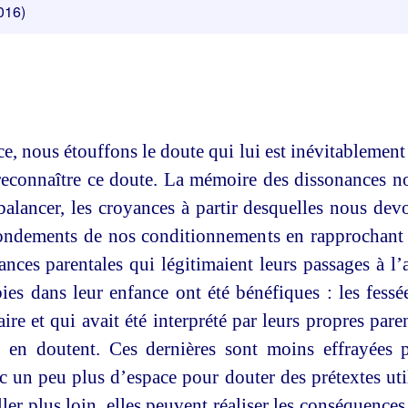
016)
e, nous étouffons le doute qui lui est inévitablement
econnaître ce doute. La mémoire des dissonances nou
ebalancer, les croyances à partir desquelles nous de
 fondements de nos conditionnements en rapprochant 
yances parentales qui légitimaient leurs passages à l
bies dans leur enfance ont été bénéfiques : les fessé
faire et qui avait été interprété par leurs propres pa
en doutent. Ces dernières sont moins effrayées pa
 un peu plus d’espace pour douter des prétextes utili
ler plus loin, elles peuvent réaliser les conséquences